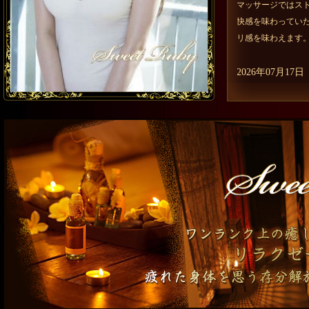
マッサージではス
快感を味わってい
リ感を味わえます
2026年07月17日
当店へようこそ!
究極とも言える癒
す。 カワイイ天
ちゃいます。 素